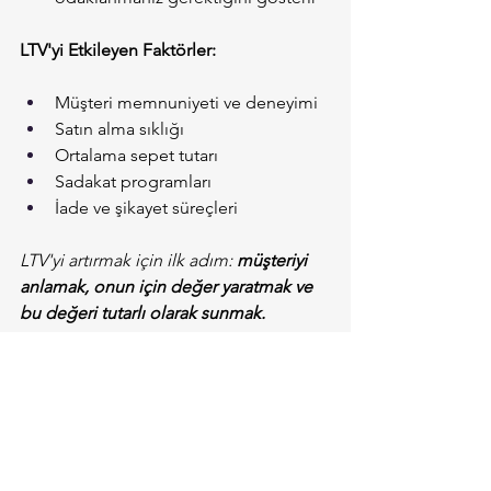
LTV'yi Etkileyen Faktörler:
Müşteri memnuniyeti ve deneyimi
Satın alma sıklığı
Ortalama sepet tutarı
Sadakat programları
İade ve şikayet süreçleri
LTV'yi artırmak için ilk adım: 
müşteriyi 
anlamak, onun için değer yaratmak ve 
bu değeri tutarlı olarak sunmak.
Deneyimden Değere Giden Yolu Nasıl 
Kurarsınız?
Kullanıcınızı tanıyın:
 Persona ve 
empati haritası oluşturun