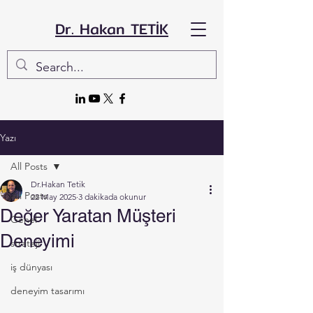
Dr. Hakan TETİK
Yazı
All Posts
Dr.Hakan Tetik
All Posts
22 May 2025
3 dakikada okunur
Değer Yaratan Müşteri
Genel
Deneyimi
strateji
iş dünyası
deneyim tasarımı