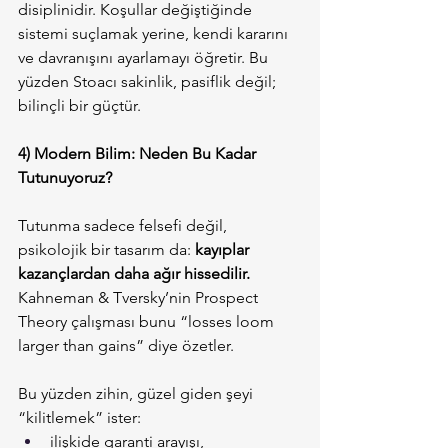
disiplinidir. Koşullar değiştiğinde 
sistemi suçlamak yerine, kendi kararını 
ve davranışını ayarlamayı öğretir. Bu 
yüzden Stoacı sakinlik, pasiflik değil; 
bilinçli bir güçtür.
4) Modern Bilim: Neden Bu Kadar 
Tutunuyoruz?
Tutunma sadece felsefi değil, 
psikolojik bir tasarım da: 
kayıplar 
kazançlardan daha ağır hissedilir. 
Kahneman & Tversky’nin Prospect 
Theory çalışması bunu “losses loom 
larger than gains” diye özetler.
Bu yüzden zihin, güzel giden şeyi 
“kilitlemek” ister:
ilişkide garanti arayışı,