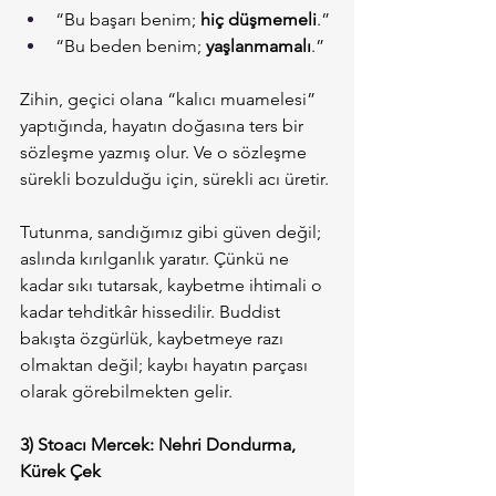
“Bu başarı benim; 
hiç düşmemeli
.”
“Bu beden benim; 
yaşlanmamalı
.”
Zihin, geçici olana “kalıcı muamelesi” 
yaptığında, hayatın doğasına ters bir 
sözleşme yazmış olur. Ve o sözleşme 
sürekli bozulduğu için, sürekli acı üretir.
Tutunma, sandığımız gibi güven değil; 
aslında kırılganlık yaratır. Çünkü ne 
kadar sıkı tutarsak, kaybetme ihtimali o 
kadar tehditkâr hissedilir. Buddist 
bakışta özgürlük, kaybetmeye razı 
olmaktan değil; kaybı hayatın parçası 
olarak görebilmekten gelir.
3) Stoacı Mercek: Nehri Dondurma, 
Kürek Çek