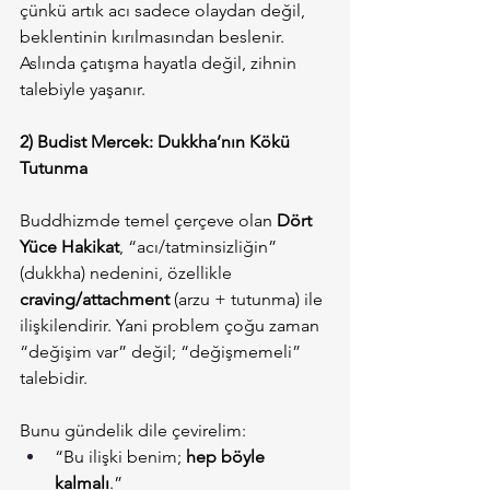
çünkü artık acı sadece olaydan değil, 
beklentinin kırılmasından beslenir. 
Aslında çatışma hayatla değil, zihnin 
talebiyle yaşanır.
2) Budist Mercek: Dukkha’nın Kökü 
Tutunma
Buddhizmde temel çerçeve olan 
Dört 
Yüce Hakikat
, “acı/tatminsizliğin” 
(dukkha) nedenini, özellikle 
craving/attachment
 (arzu + tutunma) ile 
ilişkilendirir. Yani problem çoğu zaman 
“değişim var” değil; “değişmemeli” 
talebidir.
Bunu gündelik dile çevirelim:
“Bu ilişki benim; 
hep böyle 
kalmalı
.”