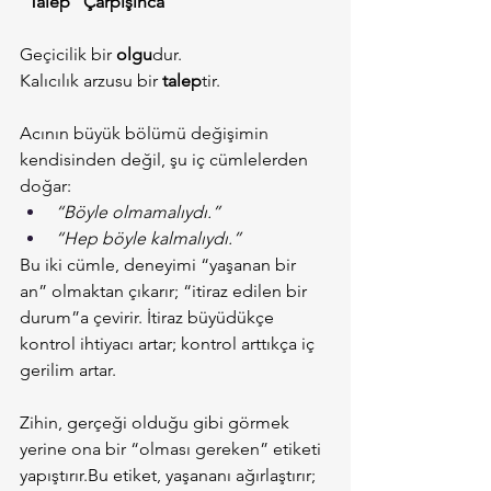
“Talep” Çarpışınca
Geçicilik bir 
olgu
dur.
Kalıcılık arzusu bir 
talep
tir.
Acının büyük bölümü değişimin 
kendisinden değil, şu iç cümlelerden 
doğar:
“Böyle olmamalıydı.”
“Hep böyle kalmalıydı.”
Bu iki cümle, deneyimi “yaşanan bir 
an” olmaktan çıkarır; “itiraz edilen bir 
durum”a çevirir. İtiraz büyüdükçe 
kontrol ihtiyacı artar; kontrol arttıkça iç 
gerilim artar.
Zihin, gerçeği olduğu gibi görmek 
yerine ona bir “olması gereken” etiketi 
yapıştırır.Bu etiket, yaşananı ağırlaştırır; 