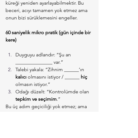
küreği yeniden ayarlayabilmektir. Bu 
beceri, acıyı tamamen yok etmez ama 
onun bizi sürüklemesini engeller.
60 saniyelik mikro pratik (gün içinde bir 
kere)
Duyguyu adlandır: “Şu an 
_______________ var.”
Talebi yakala: “Zihnim ______’ın 
kalıcı
 olmasını istiyor / ______ 
hiç
olmasın istiyor.”
Odağı düzelt: “Kontrolümde olan 
tepkim ve seçimim
.”
Bu üç adım geçiciliği yok etmez; ama 
acıyı büyüten “kalıcılık dayatması”nı 
görünür kılar. Görünür olan, 
yönetilebilir olur.