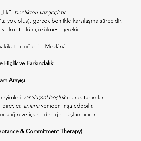
çlik”, 
benlikten vazgeçiştir
.
h’ta yok oluş), gerçek benlikle karşılaşma sürecidir.
n ve kontrolün çözülmesi gerekir.
 hakikate doğar.” – Mevlânâ
 Hiçlik ve Farkındalık
am Arayışı
eyimleri 
varoluşsal boşluk
 olarak tanımlar.
bireyler, 
anlamı
 yeniden inşa edebilir.
ndalığın ve içsel liderliğin başlangıcıdır.
ceptance & Commitment Therapy)