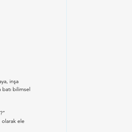
ya, inşa 
batı bilimsel 
ı?”
 olarak ele 