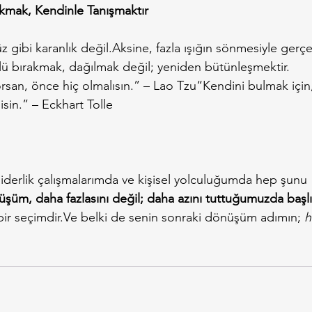
kmak, Kendinle Tanışmaktır
 gibi karanlık değil.Aksine, fazla ışığın sönmesiyle ger
ü bırakmak, dağılmak değil; yeniden bütünleşmektir.
orsan, önce hiç olmalısın.” – Lao Tzu“Kendini bulmak için
isin.” – Eckhart Tolle
liderlik çalışmalarımda ve kişisel yolculuğumda hep şunu 
üm, daha fazlasını değil; daha azını tuttuğumuzda başlı
bir 
seçimdir.Ve
 belki de senin sonraki dönüşüm adımın; 
h