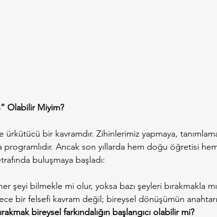
 Olabilir Miyim?
de ürkütücü bir kavramdır. Zihinlerimiz yapmaya, tanımlama
programlıdır. Ancak son yıllarda hem doğu öğretisi hem 
trafında buluşmaya başladı:
her şeyi bilmekle mi olur, yoksa bazı şeyleri bırakmakla m
dece bir felsefi kavram değil; bireysel dönüşümün anahtarı
rakmak bireysel farkındalığın başlangıcı olabilir mi?