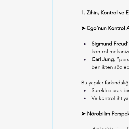
1. Zihin, Kontrol ve
➤ Ego’nun Kontrol A
Sigmund Freud
kontrol mekanizma
Carl Jung
, “per
benlikten söz ed
Bu yapılar farkındalığ
Sürekli olarak bir
Ve kontrol ihtiya
➤ Nörobilim Perspekt