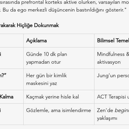
sırasında prefrontal korteks aktive olurken, varsayılan mo
 Bu da ego merkezli düşüncenin bastırıldığını gösterir."
Bırakarak Hiçliğe Dokunmak
Açıklama
Bilimsel Teme
i
Günde 10 dk plan 
Mindfulness &
yapmadan otur
aktivasyon
m?” 
Her gün bir kimlik 
Jung’un perso
maskesini yaz
 Kalma
Kaçmak yerine hisle kal
ACT Terapisi 
i
Gözlemle, ama isimlendirme
Zen'de 
begin
yaklaşımı