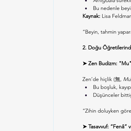
Amigdala
 sürekl
Bu nedenle beyin,
Kaynak:
 Lisa Feldman
“Beyin, tahmin yaparak
2. Doğu Öğretilerind
➤ Zen Budizm: "Mu"
Zen’de hiçlik (無, 
Mu
Bu boşluk, kayıp
Düşünceler bittiğ
“Zihin doluyken gör
➤ Tasavvuf: “Fenâ” 