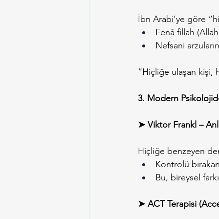
İbn Arabi’ye göre “hi
Fenâ fillah (Alla
Nefsani arzuları
“Hiçliğe ulaşan kişi,
3. Modern Psikolojide
➤ Viktor Frankl – Anl
Hiçliğe benzeyen den
Kontrolü bırakan 
Bu, bireysel farkı
➤ ACT Terapisi (Ac