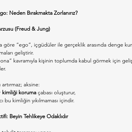
 Ego: Neden Bırakmakta Zorlanırız?
rzusu (Freud & Jung)
’a göre “ego”, içgüdüler ile gerçeklik arasında denge kur
ları geliştirir.
sona” kavramıyla kişinin toplumda kabul görmek için geliş
er.
ı artırmaz; aksine:
 
kimliği koruma
 çabası oluşturur,
cı bu kimliğin yıkılmaması içindir.
ifi: Beyin Tehlikeye Odaklıdır