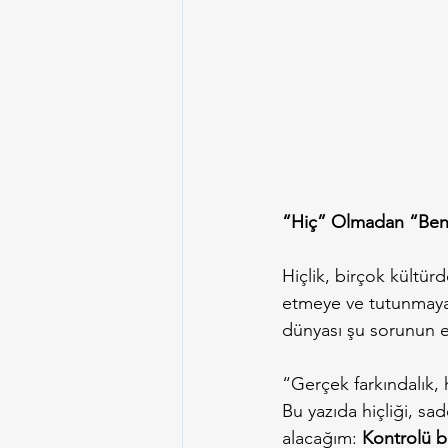
“Hiç” Olmadan “Ben”
Hiçlik, birçok kültür
etmeye ve tutunmaya 
dünyası şu sorunun e
“Gerçek farkındalık, 
Bu yazıda hiçliği, sa
alacağım: 
Kontrolü bı