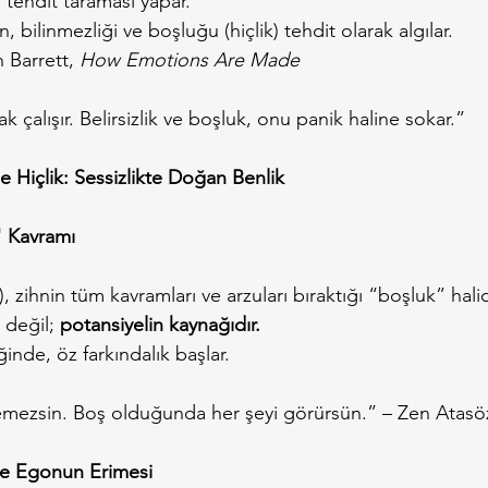
i tehdit taraması yapar.
 bilinmezliği ve boşluğu (hiçlik) tehdit olarak algılar.
 Barrett, 
How Emotions Are Made
 çalışır. Belirsizlik ve boşluk, onu panik haline sokar.”
e Hiçlik: Sessizlikte Doğan Benlik
 Kavramı
), zihnin tüm kavramları ve arzuları bıraktığı “boşluk” halid
 değil; 
potansiyelin kaynağıdır.
inde, öz farkındalık başlar.
emezsin. Boş olduğunda her şeyi görürsün.” – Zen Atasö
ve Egonun Erimesi