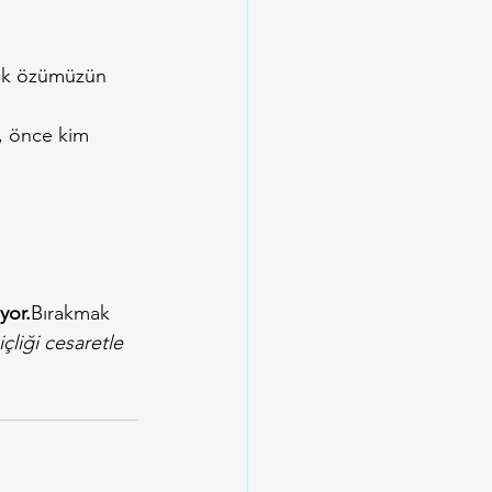
çek özümüzün 
, önce kim 
yor.
Bırakmak 
içliği cesaretle 