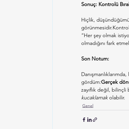
Sonuç: Kontrolü Bıra
Hiçlik, düşündüğümüz
görünmesidir.Kontrol
“Her şey olmak istiy
olmadığını fark etmel
Son Notum:
Danışmanlıklarımda, 
gördüm:
Gerçek dönüş
zayıflık değil, bilinçli 
kucaklamak
 olabilir.
Genel