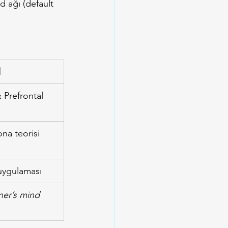
d ağı (default 
l
 Prefrontal 
na teorisi
uygulaması
ner’s mind