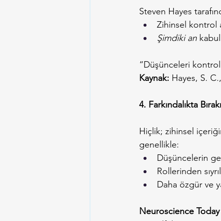
Steven Hayes tarafın
Zihinsel kontrol a
Şimdiki an
 kabul
“Düşünceleri kontrol 
Kaynak:
 Hayes, S. C.,
4. Farkındalıkta Bıra
Hiçlik; zihinsel içeri
genellikle:
Düşüncelerin geçi
Rollerinden sıyrıla
Daha özgür ve yar
Neuroscience Today