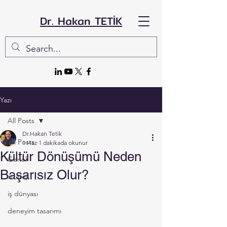
Dr. Hakan TETİK
Yazı
All Posts
Dr.Hakan Tetik
All Posts
1 Haz
1 dakikada okunur
Kültür Dönüşümü Neden
Genel
Başarısız Olur?
strateji
iş dünyası
deneyim tasarımı