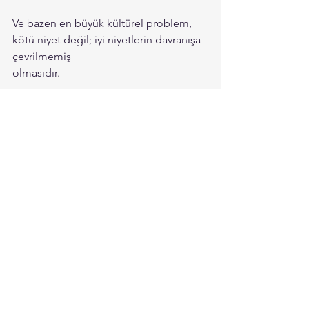
Ve bazen en büyük kültürel problem, 
kötü niyet değil; iyi niyetlerin davranışa 
çevrilmemiş
olmasıdır.
O yüzden bugün liderlerin kendilerine 
sorması gereken soru şu:
Şirketimizin değerleri gerçekten 
davranışa dönüşüyor mu, yoksa sadece 
güzel cümleler
olarak mı kalıyor?