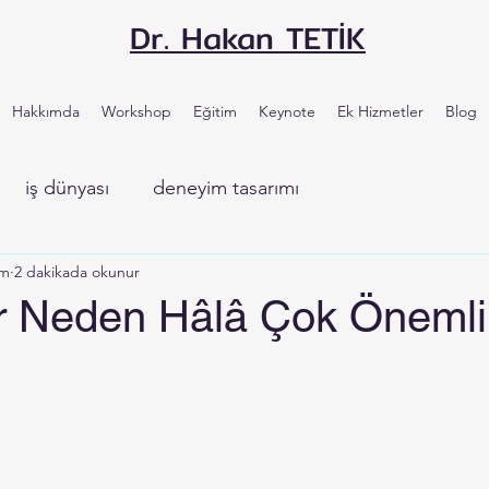
Dr. Hakan TETİK
Hakkımda
Workshop
Eğitim
Keynote
Ek Hizmetler
Blog
iş dünyası
deneyim tasarımı
em
2 dakikada okunur
r Neden Hâlâ Çok Öneml