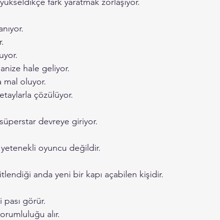
yükseldikçe fark yaratmak zorlaşıyor.
anıyor.
r.
uyor.
nize hale geliyor.
 mal oluyor.
taylarla çözülüyor.
süperstar devreye giriyor.
yetenekli oyuncu değildir.
tlendiği anda yeni bir kapı açabilen kişidir.
 pası görür.
orumluluğu alır.