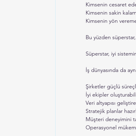
Kimsenin cesaret ede
Kimsenin sakin kalama
Kimsenin yön veremed
Bu yüzden süperstar, s
Süperstar, iyi sistemin
İş dünyasında da aynı
Şirketler güçlü süreçl
İyi ekipler oluşturabili
Veri altyapısı geliştireb
Stratejik planlar hazırl
Müşteri deneyimini tas
Operasyonel mükemme