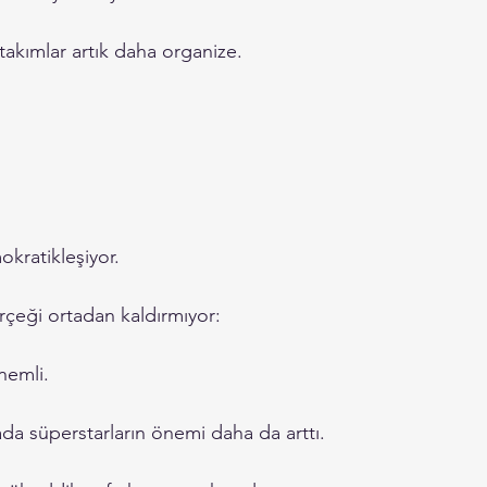
akımlar artık daha organize.
kratikleşiyor.
çeği ortadan kaldırmıyor:
nemli.
a süperstarların önemi daha da arttı.