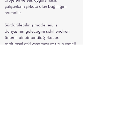
projeleri ve etik uygulamalar, 
çalışanların şirkete olan bağlılığını 
artırabilir.
Sürdürülebilir iş modelleri, iş 
dünyasının geleceğini şekillendiren 
önemli bir etmendir. Şirketler, 
toplumsal etki yaratmayı ve uzun vadeli 
sürdürülebilir başarı elde etmeyi 
hedefleyerek sürdürülebilirlik ilkelerini 
benimsemektedir. Bu modeller, iş 
dünyasında sadece bir trend değil, aynı 
zamanda geleceğin başarısının anahtarı 
olarak kabul edilmektedir.
Genel