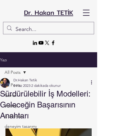
Dr. Hakan TETİK
Yazı
All Posts
Dr.Hakan Tetik
All Posts
8 Haz 2023
2 dakikada okunur
Sürdürülebilir İş Modelleri:
Genel
Geleceğin Başarısının
strateji
Anahtarı
iş dünyası
deneyim tasarımı