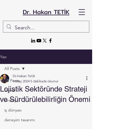
Dr. Hakan TETİK
Yazı
All Posts
Dr.Hakan Tetik
All Posts
9 May 2024
5 dakikada okunur
Lojistik Sektöründe Strateji
Genel
ve Sürdürülebilirliğin Önemi
strateji
iş dünyası
deneyim tasarımı