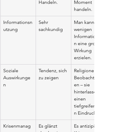
Handeln.
Moment 
handeln.
Informationsn
Sehr 
Man kann mit 
utzung
sachkundig
wenigen 
Informatione
n eine große 
Wirkung 
erzielen.
Soziale 
Tendenz, sich 
Religionen, 
Auswirkunge
zu zeigen
Beobachtung
n
en – sie 
hinterlassen 
einen 
tiefgreifende
n Eindruck.
Krisenmanag
Es glänzt 
Es antizipiert 