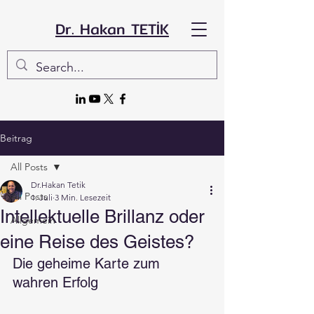
Dr. Hakan TETİK
Beitrag
All Posts
Dr.Hakan Tetik
All Posts
1. Juli
3 Min. Lesezeit
Intellektuelle Brillanz oder
Allgemein
eine Reise des Geistes?
Die geheime Karte zum 
wahren Erfolg