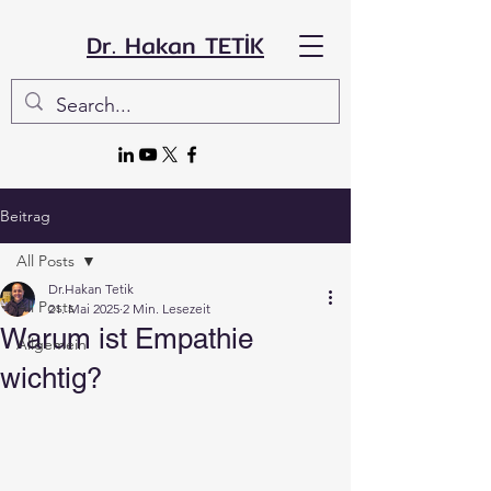
Dr. Hakan TETİK
Beitrag
All Posts
Dr.Hakan Tetik
All Posts
21. Mai 2025
2 Min. Lesezeit
Warum ist Empathie
Allgemein
wichtig?