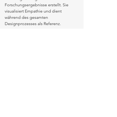
Forschungsergebnisse erstellt. Sie 
visualisiert Empathie und dient 
während des gesamten 
Designprozesses als Referenz.
Fazit: Empathie ist kein Luxus, sondern 
ein Muss
Empathie ist nicht nur gut gemeintes 
Verhalten; sie ist der Grundstein 
nutzerzentrierten Designs. Die 
Strukturierung dieses Prozesses mit 
Tools wie Personas und 
Empathiekarten ermöglicht es Teams, 
denselben Nutzer zu „sehen“. Das 
Ergebnis sind Produkte, die „für den 
Nutzer sinnvoll“ und nicht „für uns 
schön“ sind.